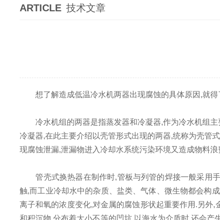
ARTICLE
技术文章
想了解造成低温冷水机两器出现腐蚀的具体原因,就得了
冷水机组的两器是指蒸发器和冷凝器,作为冷水机组主要的
冷凝器,在此主要介绍以壳管形式出现的两器,统称为壳管
现腐蚀泄漏,泄漏物进入冷却水系统污染环境又造成物料浪
管壳式换热器在制作时,管板与列管的焊接一般采用手工
触,而工业冷却水中的杂质、盐类、气体、微生物都会构成
离子和氧的浓度变化,对金属的腐蚀形状起重要作用.另外
和积沉物,分布着大小不等的凹坑.以海水为介质时,还会产